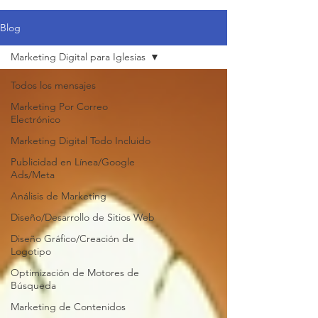
Blog
Marketing Digital para Iglesias
Todos los mensajes
Marketing Por Correo
Electrónico
Marketing Digital Todo Incluido
Publicidad en Línea/Google
Ads/Meta
Análisis de Marketing
Diseño/Desarrollo de Sitios Web
Diseño Gráfico/Creación de
Logotipo
Optimización de Motores de
Búsqueda
Marketing de Contenidos