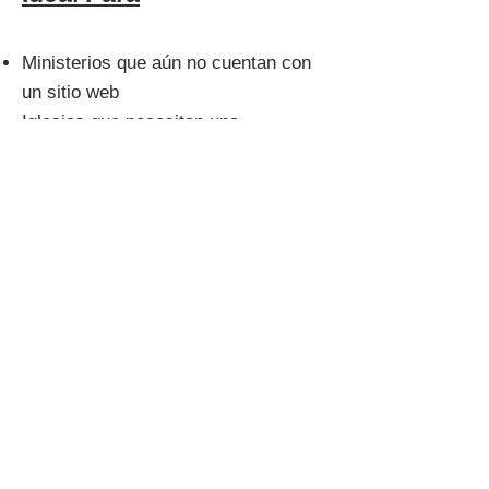
Ministerios que aún no cuentan con
un sitio web
Iglesias que necesitan una
renovación moderna de su presencia
digital
Organizaciones que están
comenzando sus esfuerzos de
alcance comunitario
Iglesias que desean fortalecer su
credibilidad y visibilidad en línea
Este paquete está diseñado para
ayudar a los ministerios a establecer
una presencia digital profesional,
confiable y centrada en la fe,
creando una base sólida para el