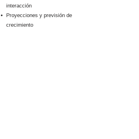
interacción
Proyecciones y previsión de
crecimiento
Ideal Para
Iglesias listas para crecer y ampliar
su alcance
Ministerios que buscan orientación
estratégica a largo plazo
Organizaciones que necesitan
estrategias avanzadas de marketing
Ministerios que desean implementar
sistemas de crecimiento medibles