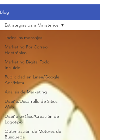
Blog
Estrategias para Ministerios
Todos los mensajes
Marketing Por Correo
Electrónico
Marketing Digital Todo
Incluido
Publicidad en Línea/Google
Ads/Meta
Análisis de Marketing
Diseño/Desarrollo de Sitios
Web
Diseño Gráfico/Creación de
Logotipo
Optimización de Motores de
Búsqueda