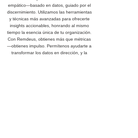
empático—basado en datos, guiado por el
discernimiento. Utilizamos las herramientas
y técnicas más avanzadas para ofrecerte
insights accionables, honrando al mismo
tiempo la esencia única de tu organización.
Con Remdeus, obtienes más que métricas
—obtienes impulso. Permítenos ayudarte a
transformar los datos en dirección, y la
estrategia en impacto espiritual.
Política de cancelación
Para cancelar o reprogramar, comuníquese
con nosotros con al menos 24 horas de
anticipación.