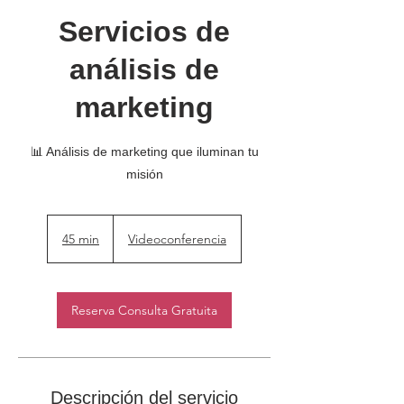
Servicios de
análisis de
marketing
📊 Análisis de marketing que iluminan tu
45 min
4
Videoconferencia
5
m
Reserva Consulta Gratuita
i
n
Descripción del servicio